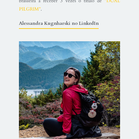
brasileira a receber 3 vezes o título de
“DUAL
PILGRIM”
.
Alessandra Kugnharski no LinkedIn